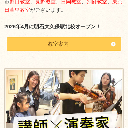
市
野口教室
、
良野教室
、
日岡教室
、
別府教室
、
東京
日暮里教室
がございます。
2026年4月に明石大久保駅北校オープン！
教室案内