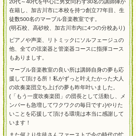
20代～40代を中心に男女問わず30名の講師陣が
在籍し、加古川市に本校を持つ創立77年目、生
徒数500名のマーブル音楽教室です。
(明石校、高砂校、加古川市内に4つの分校あり)
ピアノや声楽、リトミックにソルフェージュの
他、全ての弦楽器と管楽器コースに指揮コース
もありましす。
マーブル音楽教室の良い所は講師自身の夢も応
援して頂ける所！私がずっと叶えたかった大人
の吹奏楽団立ち上げの夢も昨年叶いました。
(「もう一度吹奏楽団」の団長として活動し、メ
ンバーも急増してワクワクの毎日です♪)やりた
いことを応援して頂ける環境は本当に感謝して
います！
また何より生徒さんファーストで今の時代の忙