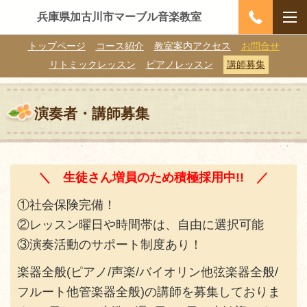
兵庫県加古川市マーブル音楽教室
トップページ
コース紹介
教室案内アクセス
お問合せ
リトミックレッスン
ピアノレッスン
講師募集
演奏者・講師募集
＼ 生徒さん増員のため積極採用中!! ／
①社会保険完備！
②レッスン曜日や時間帯は、自由に選択可能
③演奏活動のサポート制度あり！
楽器全般(ピアノ/声楽/バイオリン他弦楽器全般/
フルート他管楽器全般)の講師を募集しておりま