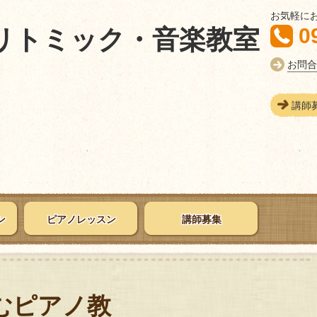
お気軽に
0
リトミック・音楽教室
お問合
講師
ン
ピアノレッスン
講師募集
むピアノ教