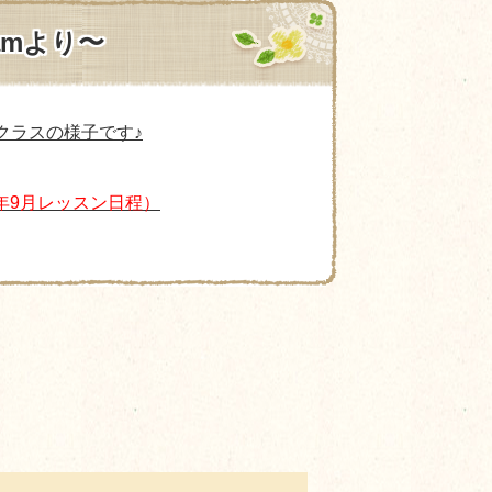
ramより〜
ュクラスの様子です♪
6年9月レッスン日程）