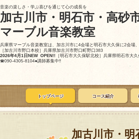
音楽の楽しさ・学ぶ喜びを通じて心の成長を
加古川市・明石市・高砂
マーブル音楽教室
兵庫県マーブル音楽教室は、加古川市に4会場と明石市大久保に2会場
［加古川市野口本校］
兵庫県加古川市野口町野口383
2026年4月1日NEW OPEN!!
［明石市大久保駅北校］
兵庫県明石市大久保
☎090-4305-8104●講師募集中‼
トップページ
コース紹介
加古川市・明