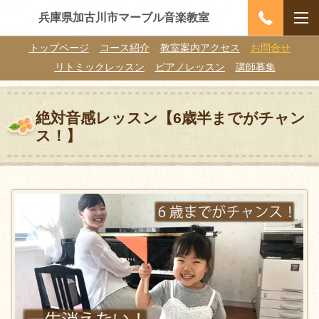
兵庫県加古川市マーブル音楽教室
トップページ
コース紹介
教室案内アクセス
お問合せ
リトミックレッスン
ピアノレッスン
講師募集
絶対音感レッスン【6歳半までがチャン
ス！】