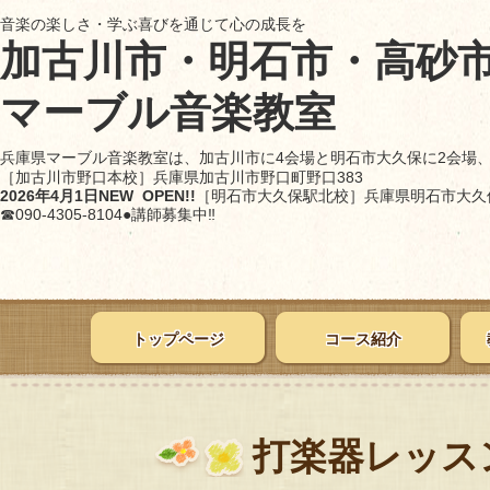
音楽の楽しさ・学ぶ喜びを通じて心の成長を
加古川市・明石市・高砂
マーブル音楽教室
兵庫県マーブル音楽教室は、加古川市に4会場と明石市大久保に2会場
［加古川市野口本校］
兵庫県加古川市野口町野口383
2026年4月1日NEW OPEN!!
［明石市大久保駅北校］
兵庫県明石市大久保
☎090-4305-8104●講師募集中‼
トップページ
コース紹介
打楽器レッス