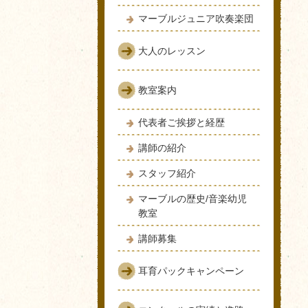
マーブルジュニア吹奏楽団
大人のレッスン
教室案内
代表者ご挨拶と経歴
講師の紹介
スタッフ紹介
マーブルの歴史/音楽幼児
教室
講師募集
耳育パックキャンペーン