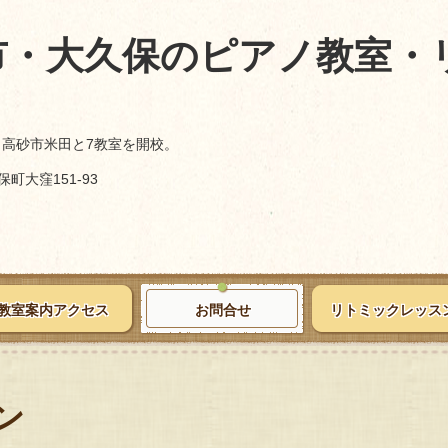
市・大久保のピアノ教室・
、高砂市米田と7教室を開校。
町大窪151-93
教室案内アクセス
お問合せ
リトミックレッス
ン