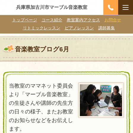
兵庫県加古川市マーブル音楽教室
トップページ
コース紹介
教室案内アクセス
お問合せ
リトミックレッスン
ピアノレッスン
講師募集
音楽教室ブログ6月
当教室のママネット委員会
より「マーブル音楽教室」
の生徒さんや講師の先生方
の日々の様子、またお教室
のお知らせなどをお伝えし
ます。