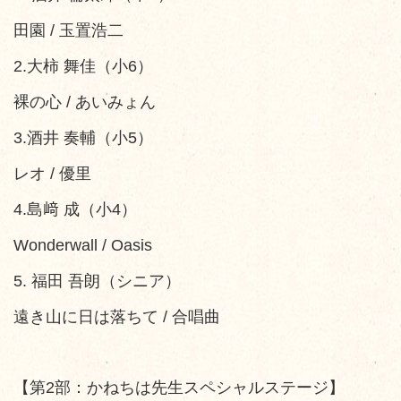
田園 / 玉置浩二
​2.大柿 舞佳（小6）
裸の心 / あいみょん
​3.酒井 奏輔（小5）
レオ / 優里
4.島﨑 成（小4）
Wonderwall / Oasis
5. 福田 吾朗（シニア）
遠き山に日は落ちて / 合唱曲
​【第2部：かねちは先生スペシャルステージ】