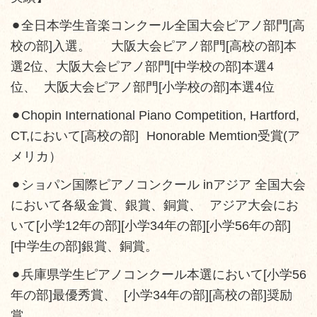
⚫︎全日本学生音楽コンクール全国大会ピアノ部門[高
校の部]入選。 大阪大会ピアノ部門[高校の部]本
選2位、大阪大会ピアノ部門[中学校の部]本選4
位、 大阪大会ピアノ部門[小学校の部]本選4位
⚫︎Chopin International Piano Competition, Hartford,
CT,において[高校の部] Honorable Memtion受賞(ア
メリカ）
⚫︎ショパン国際ピアノコンクール inアジア 全国大会
において各級金賞、銀賞、銅賞、 アジア大会にお
いて[小学12年の部][小学34年の部][小学56年の部]
[中学生の部]銀賞、銅賞。
⚫︎兵庫県学生ピアノコンクール本選において[小学56
年の部]最優秀賞、 [小学34年の部][高校の部]奨励
賞。