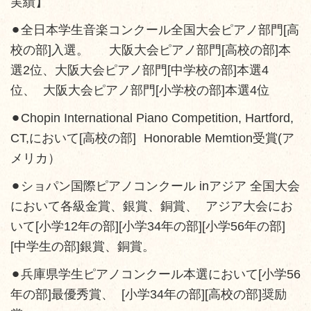
実績】
⚫︎全日本学生音楽コンクール全国大会ピアノ部門[高
校の部]入選。 大阪大会ピアノ部門[高校の部]本
選2位、大阪大会ピアノ部門[中学校の部]本選4
位、 大阪大会ピアノ部門[小学校の部]本選4位
⚫︎Chopin International Piano Competition, Hartford,
CT,において[高校の部] Honorable Memtion受賞(ア
メリカ）
⚫︎ショパン国際ピアノコンクール inアジア 全国大会
において各級金賞、銀賞、銅賞、 アジア大会にお
いて[小学12年の部][小学34年の部][小学56年の部]
[中学生の部]銀賞、銅賞。
⚫︎兵庫県学生ピアノコンクール本選において[小学56
年の部]最優秀賞、 [小学34年の部][高校の部]奨励