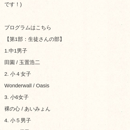
です！)
プログラムはこちら
​【第1部：生徒さんの部】
​1.中1男子
田園 / 玉置浩二
​2. 小４女子
Wonderwall / Oasis
​3. 小6女子
裸の心 / あいみょん
​4. 小５男子