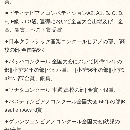
賞。
⚫︎ピティナピアノコンペティションA2, A1, B, C, D,
E, F級, Jr.G級, 連弾において全国大会出場及び、金
賞、銀賞、ベスト賞受賞
⚫︎日本クラッシック音楽コンクールピアノの部、[高
校の部]全国第5位
⚫︎バッハコンクール 全国大会において[小学12年の
部][小学34年の部]バッハ賞、 [小学56年の部][小学3
4年の部]金賞、銀賞。
⚫︎ソナタコンクール 本選[高校の部] 金賞・銀賞。
⚫︎バスティンピアノコンクール全国大会[56年の部]B
asutien Award賞
⚫︎グレンツェンピアノコンクール全国大会[幼児の
部]金賞