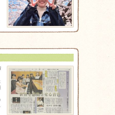
新
た
演
り
を