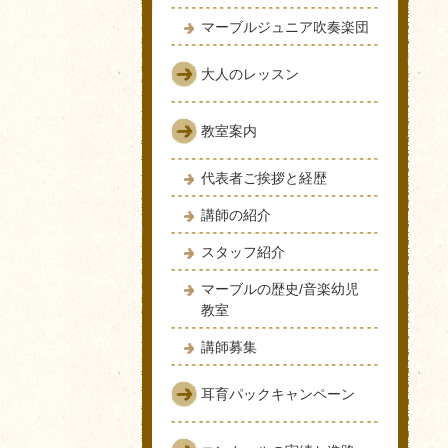
マーブルジュニア吹奏楽団
大人のレッスン
教室案内
代表者ご挨拶と経歴
講師の紹介
スタッフ紹介
マーブルの歴史/音楽幼児
教室
講師募集
耳育パックキャンペーン