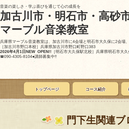
音楽の楽しさ・学ぶ喜びを通じて心の成長を
加古川市・明石市・高砂
マーブル音楽教室
兵庫県マーブル音楽教室は、加古川市に4会場と明石市大久保に2会場
［加古川市野口本校］
兵庫県加古川市野口町野口383
2026年4月1日NEW OPEN!!
［明石市大久保駅北校］
兵庫県明石市大久保
☎090-4305-8104●講師募集中‼
トップページ
コース紹介
門下生関連ブ