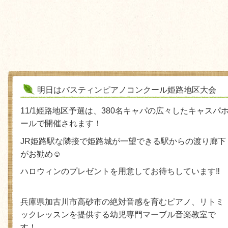
明日はバスティンピアノコンクール姫路地区大会
11/1姫路地区予選は、380名キャパの広々したキャスパ
ールで開催されます！
JR
姫路駅な隣接で姫路城が一望できる駅からの渡り廊下
がお勧め
☺︎
ハロウィンのプレゼントを用意してお待ちしています
‼️
兵庫県加古川市高砂市の絶対音感を育むピアノ、リトミ
ックレッスンを提供する幼児専門マーブル音楽教室で
す！