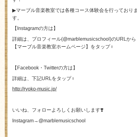
▶
マーブル音楽教室では各種コース体験会を行っており
す。
【
Instagram
の方は】
詳細は、プロフィール
(@marblemusicschool)
の
URL
から
【マーブル音楽教室ホームページ】をタップ
♀
【
Facebook
・
Twitter
の方は】
詳細は、下記
URL
をタップ
♀
http://ryoko-music.jp/
いいね、フォローよろしくお願いします
❣
Instagram
→
@marblemusicschool