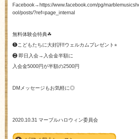
Facebook
→
https://www.facebook.com/pg/marblemusicsh
ool/posts/?ref=page_internal
無料体験会特典
☘
❶
こどもたちに大好評
‼︎
ウェルカムプレゼント
⭐
❷
即日入会
→
入会金半額に
入会金
5000
円が半額の
2500
円
DM
メッセージもお気軽に
◎
2020.10.31
マーブルハロウィン委員会