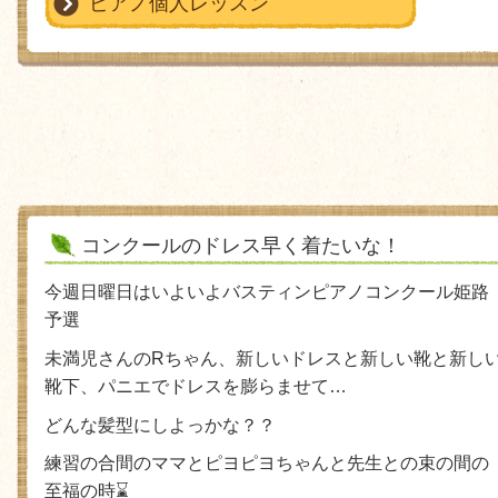
ピアノ個人レッスン
コンクールのドレス早く着たいな！
今週日曜日はいよいよバスティンピアノコンクール姫路
予選
未満児さんの
R
ちゃん、新しいドレスと新しい靴と新し
靴下、パニエでドレスを膨らませて
…
どんな髪型にしよっかな？？
練習の合間のママとピヨピヨちゃんと先生との束の間の
至福の時
⌛