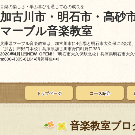
音楽の楽しさ・学ぶ喜びを通じて心の成長を
加古川市・明石市・高砂
マーブル音楽教室
兵庫県マーブル音楽教室は、加古川市に4会場と明石市大久保に2会場
［加古川市野口本校］
兵庫県加古川市野口町野口383
2026年4月1日NEW OPEN!!
［明石市大久保駅北校］
兵庫県明石市大久保
☎090-4305-8104●講師募集中‼
トップページ
コース紹介
音楽教室ブロ