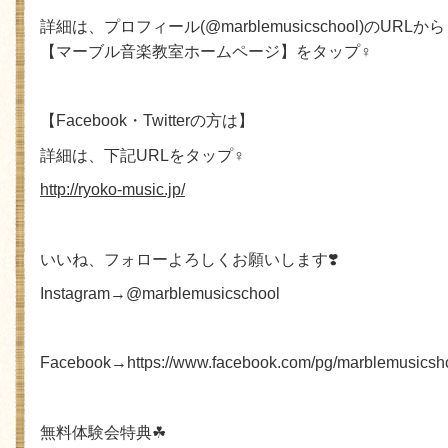
詳細は、プロフィール
(@marblemusicschool)
の
URL
から
【マーブル音楽教室ホームページ】をタップ
♀
【
Facebook
・
Twitter
の方は】
詳細は、下記
URL
をタップ
♀
http://ryoko-music.jp/
いいね、フォローよろしくお願いします
❣
Instagram
→
@marblemusicschool
Facebook
→
https://www.facebook.com/pg/marblemusicshc
無料体験会特典
☘