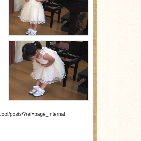
ool/posts/?ref=page_internal