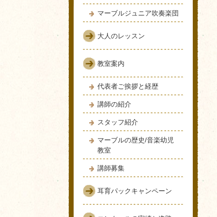
マーブルジュニア吹奏楽団
大人のレッスン
教室案内
代表者ご挨拶と経歴
講師の紹介
スタッフ紹介
マーブルの歴史/音楽幼児
教室
講師募集
耳育パックキャンペーン